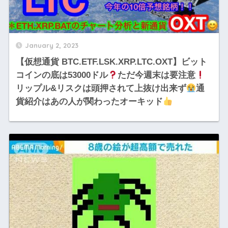
January 2, 2023
【仮想通貨 BTC.ETF.LSK.XRP.LTC.OXT】ビット
コインの底は53000ドル
ただ今週末は要注意
リップル&リスクは頭押されて上抜け出来ず
通
貨紹介はあの人が関わったオーキッド