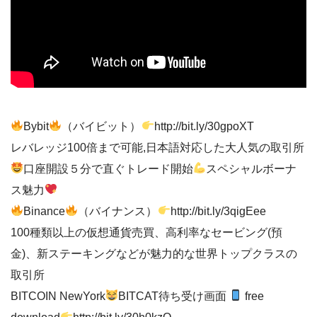
Bybit
（バイビット）
http://bit.ly/30gpoXT
レバレッジ100倍まで可能,日本語対応した大人気の取引所
口座開設５分で直ぐトレード開始
スペシャルボーナ
ス魅力
Binance
（バイナンス）
http://bit.ly/3qigEee
100種類以上の仮想通貨売買、高利率なセービング(預
金)、新ステーキングなどが魅力的な世界トップクラスの
取引所
BITCOIN NewYork
BITCAT待ち受け画面
free