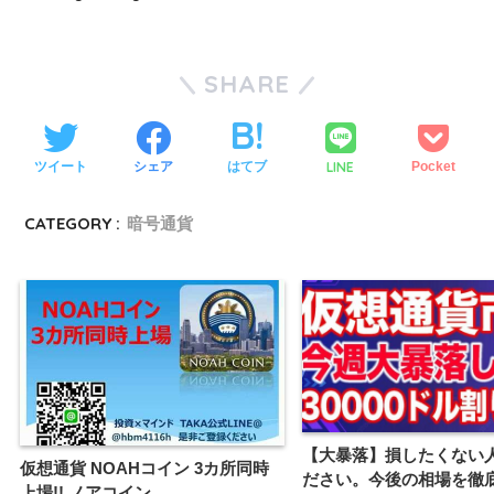
SHARE
LINE
ツイート
シェア
はてブ
Pocket
CATEGORY :
暗号通貨
【大暴落】損したくない
仮想通貨 NOAHコイン 3カ所同時
ださい。今後の相場を徹
上場!! ノアコイン