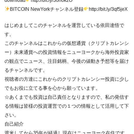
download
http://bit.ly/30h0kzO
BITCOIN NewYorkチャンネル登録
http://bit.ly/3qf5jeX
はじめましてこのチャンネルを運営している依田達悟で
す。
このチャンネルはこれからの仮想通貨（クリプトカレンシ
ー）未来通貨への投資情報をニューヨークから海外投資家
の観点でニュース、注目銘柄、今後の値動き予想等を届け
るチャンネルです。
視聴者の方達にこれからのクリプトカレンシー投資に少し
でもお役に立てる事を心から願っています。
☆あくまでも投資は自己責任となりますので、私の発信す
る情報は皆様の投資運営での１つの情報として活用して下
さい。
自己紹介
渡米してから35年が経過し現在はニューヨーク在住です。