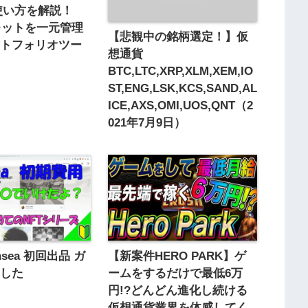
の使い方を解説！
ォレットを一元管理
【悲観中の銘柄選定！】仮
ートフォリオツー
想通貨
BTC,LTC,XRP,XLM,XEM,IO
ST,ENG,LSK,KCS,SAND,AL
ICE,AXS,OMI,UOS,QNT（2
021年7月9日）
ensea 初回出品 ガ
【新案件HERO PARK】ゲ
ました
ームをするだけで最低6万
円!?どんどん進化し続ける
仮想通貨業界を体感してく