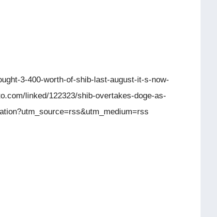
ght-3-400-worth-of-shib-last-august-it-s-now-
pto.com/linked/122323/shib-overtakes-doge-as-
ization?utm_source=rss&utm_medium=rss