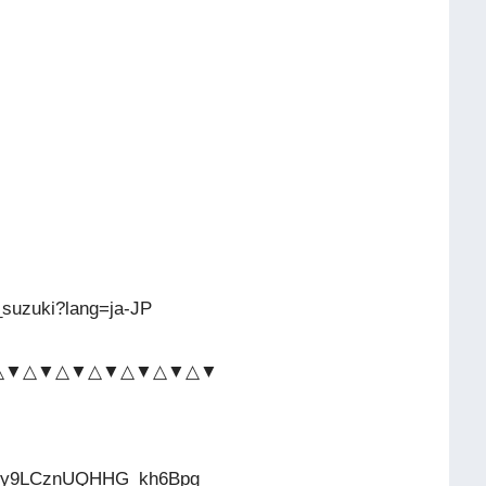
_suzuki?lang=ja-JP
△▼△▼△▼△▼△▼△▼△▼
PPXy9LCznUQHHG_kh6Bpg