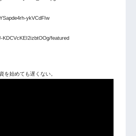
QYSapde4rh-ykVCdFIw
J-KDCVcKEI2izbtOOg/featured
資を始めても遅くない。