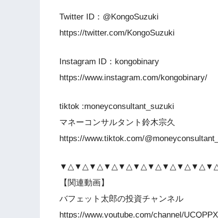
Twitter ID：@KongoSuzuki
https://twitter.com/KongoSuzuki
Instagram ID：kongobinary
https://www.instagram.com/kongobinary/
tiktok :moneyconsultant_suzuki
マネーコンサルタント鈴木宗久
https://www.tiktok.com/@moneyconsultant
▼△▼△▼△▼△▼△▼△▼△▼△▼△▼△▼
【関連動画】
バフェット太郎の投資チャンネル
https://www.youtube.com/channel/UCQ