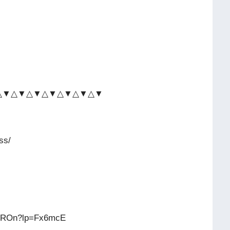
△▼△▼△▼△▼△▼△▼△▼
ss/
lbdnROn?lp=Fx6mcE