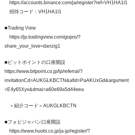
https://accounts.binance.com/ja/register?ref=VH1HA1I1
招待コード：VH1HA1I1
■Trading View
https://jp.tradingview.com/gopro/?
share_your_love=danzig1
■ビットポイントの口座開設
https://www.bitpoint.co.jp/lp/referral/?
invitationCd=AUKGLKBCTN&afid=PaAKUxGd&argument
=E4y65Xyx&dmai=a60e69a5d44eea
＜紹介コード＞AUKGLKBCTN
■フォビジャパン口座開設
https://www.huobi.co.jp/ja-jp/register/?