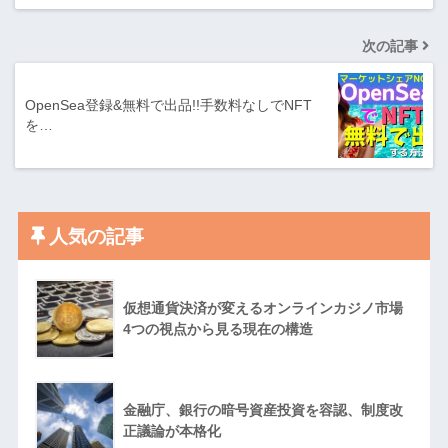
次の記事
OpenSea登録&無料で出品!!手数料なしでNFT
を…
人気の記事
仮想通貨決済が変えるオンラインカジノ市場
4つの視点から見る現在の構造
金融庁、銀行の暗号資産投資を容認、制度改
正議論が本格化