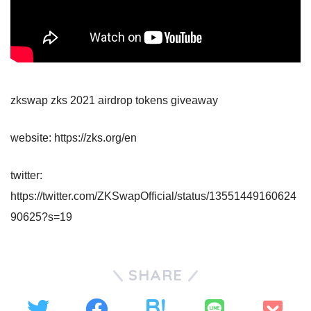
zkswap zks 2021 airdrop tokens giveaway
website: https://zks.org/en
twitter:
https://twitter.com/ZKSwapOfficial/status/13551449160624
90625?s=19
SHARE