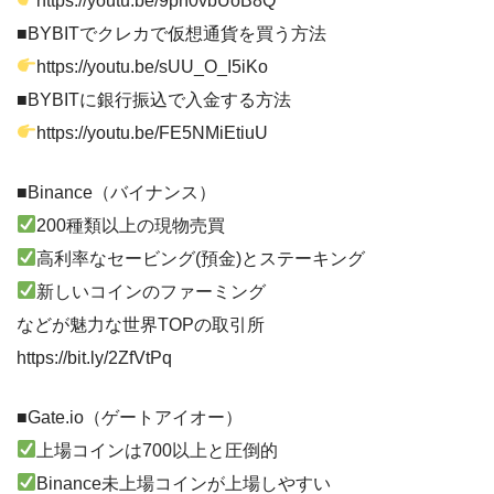
https://youtu.be/9ph0vbUoB8Q
■BYBITでクレカで仮想通貨を買う方法
https://youtu.be/sUU_O_I5iKo
■BYBITに銀行振込で入金する方法
https://youtu.be/FE5NMiEtiuU
■Binance（バイナンス）
200種類以上の現物売買
高利率なセービング(預金)とステーキング
新しいコインのファーミング
などが魅力な世界TOPの取引所
https://bit.ly/2ZfVtPq
■Gate.io（ゲートアイオー）
上場コインは700以上と圧倒的
Binance未上場コインが上場しやすい