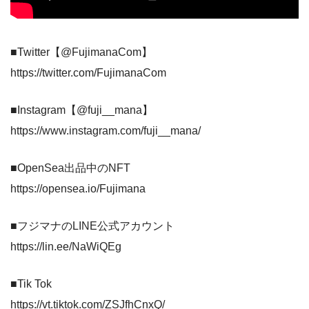
■Twitter【@FujimanaCom】
https://twitter.com/FujimanaCom
■Instagram【@fuji__mana】
https://www.instagram.com/fuji__mana/
■OpenSea出品中のNFT
https://opensea.io/Fujimana
■フジマナのLINE公式アカウント
https://lin.ee/NaWiQEg
■Tik Tok
https://vt.tiktok.com/ZSJfhCnxQ/