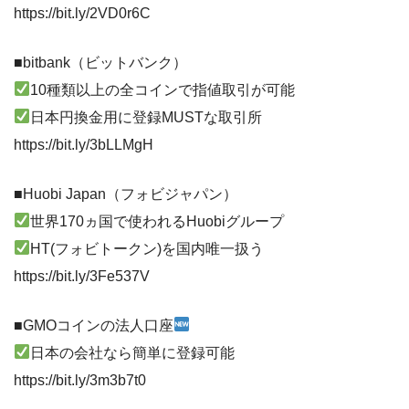
https://bit.ly/2VD0r6C
■bitbank（ビットバンク）
10種類以上の全コインで指値取引が可能
日本円換金用に登録MUSTな取引所
https://bit.ly/3bLLMgH
■Huobi Japan（フォビジャパン）
世界170ヵ国で使われるHuobiグループ
HT(フォビトークン)を国内唯一扱う
https://bit.ly/3Fe537V
■GMOコインの法人口座
日本の会社なら簡単に登録可能
https://bit.ly/3m3b7t0