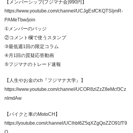
【メンバーシップ(フジマナ会)990円】
https://www.youtube.com/channel/UCJgEsfCKQTSljmR-
PAMeTbw/join
①メンバーのバッジ
②コメント欄で使うスタンプ
③最低週1回の限定コラム
④月1回の質疑応答動画
⑤フジマナのトレード速報
【人生やお金のch『フジマナ大学』】
https://www.youtube.com/channel/UCOR8zlZzZ8eMcf3Cz
nImdAw
【バイクと車のMotoCH】
https://youtube.com/channel/UClhbI6Z5qXZgQoZZO91fT9
Q