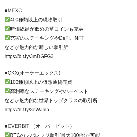
■MEXC
400種類以上の現物取引
時価総額が低めの草コインも充実
充実のステーキングやDeFi、NFT
などが魅力的な新しい取引所
https://bit.ly/3mDGFG3
■OKX(オーケーエックス)
100種類以上の仮想通貨売買
高利率なステーキングやハーベスト
などが魅力的な世界トップクラスの取引所
https://bit.ly/3eWJnla
■OVERBIT （オーバービット）
BTCのレバレッジ取引(最大100倍)が可能