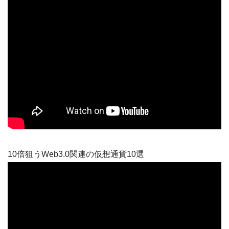
10倍狙うWeb3.0関連の仮想通貨10選