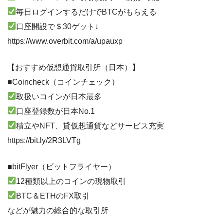
毎日ログインするだけでBTCがもらえる
口座開設で＄30ゲット↓
https://www.overbit.com/a/upauxp
【おすすめ仮想通貨取引所（日本）】
■Coincheck（コインチェック）
取扱いコインが日本最多
口座登録数が日本No.1
積立やNFT、貸仮想通貨などサービス充実
https://bit.ly/2R3LVTg
■bitFlyer（ビットフライヤー）
12種類以上のコインの現物取引
BTC＆ETHのFX取引
などが魅力の総合的な取引所