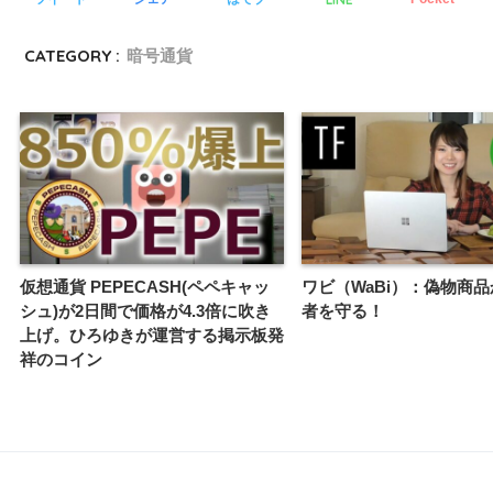
CATEGORY :
暗号通貨
仮想通貨 PEPECASH(ペペキャッ
ワビ（WaBi）：偽物商
シュ)が2日間で価格が4.3倍に吹き
者を守る！
上げ。ひろゆきが運営する掲示板発
祥のコイン