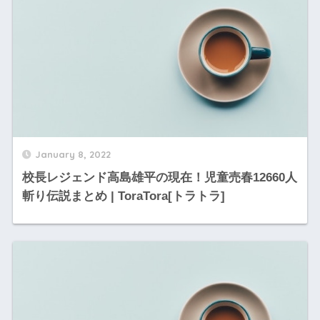
January 8, 2022
校長レジェンド高島雄平の現在！児童売春12660人
斬り伝説まとめ | ToraTora[トラトラ]