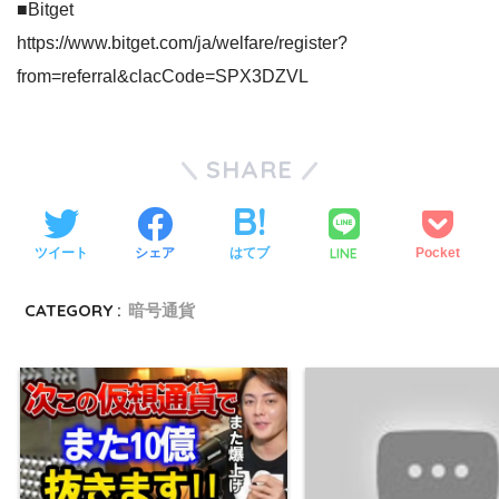
■Bitget
https://www.bitget.com/ja/welfare/register?
from=referral&clacCode=SPX3DZVL
SHARE
LINE
ツイート
シェア
はてブ
Pocket
CATEGORY :
暗号通貨