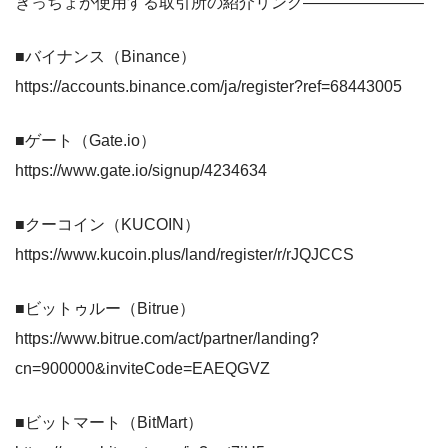
きっちょが使用する取引所の紹介リンク———————–
■バイナンス（Binance）
https://accounts.binance.com/ja/register?ref=68443005
■ゲート（Gate.io）
https://www.gate.io/signup/4234634
■クーコイン（KUCOIN）
https://www.kucoin.plus/land/register/r/rJQJCCS
■ビットゥルー（Bitrue）
https://www.bitrue.com/act/partner/landing?
cn=900000&inviteCode=EAEQGVZ
■ビットマート（BitMart）