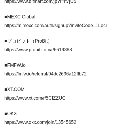
https://www.bitmart.com/jp?r=rt7jU5
■MEXC Global
https://m.mexc.com/auth/signup?inviteCode=1Locr
■プロビット（ProBit）
https://www.probit.com/r/6619388
■FMFW.io
https://fmfw.io/referral/94dc2696a12ffb72
■XT.COM
https://www.xt.com/r/5CIZZUC
■OKX
https://www.okx.com/join/13545652