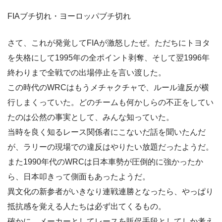
FIAブチ切れ・ヨーロッパブチ切れ
さて、これが発覚してFIAが激怒したぜ。ただちにトヨタ
を失格にして1995年の全ポイント剥奪、そして翌1996年
終わりまで全戦での出場停止を言い渡した。
この時代のWRCはもうメチャクチャで、ルール違反が横
行しまくっていた。どのチームも何かしらの不正をしてい
たのは公然の事実として、みんな知っていた。
当時を良く知るレース関係者にこないだ話を聞いたんだ
が、ラリーの現場での違反はやりたい放題だったようだ。
また1990年代のWRCは日本車勢が圧倒的に強かったか
ら、日本叩きって側面もあったようだ。
異文化の新参者がいきなり連戦連勝となったら、やっぱり
抵抗感を覚える人たちは必ず出てくるもの。
確かに、メーカーとしてレースを販促手段としてしか考え