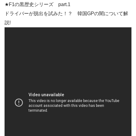
★F1の黒歴史シリーズ part.1
ドライバーが脱出を試みた！？ 韓国GPの闇について解
説!