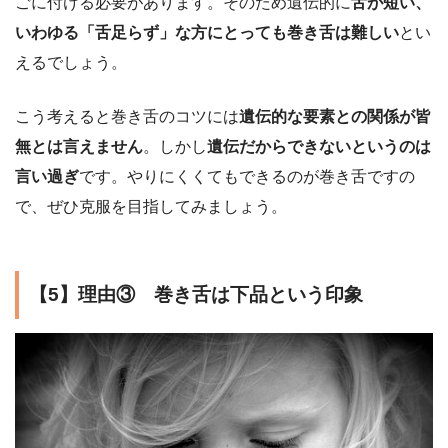
ごに付ける必要があります。そのため遺伝的に
舌が短い、
いわゆる「舌足らず」な方にとっても巻き舌は難しい
とい
えるでしょう。
こう考えると巻き舌のコツには
遺伝的な要素との関係が皆
無とは言えません
。しかし
遺伝だからできないというのは
言い過ぎ
です。やりにくくてもできるのが巻き舌ですの
で、ぜひ克服を目指してみましょう。
【5】理由③ 巻き舌は下品という印象