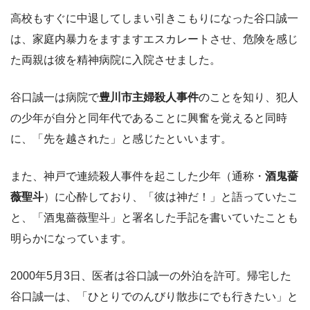
高校もすぐに中退してしまい引きこもりになった谷口誠一
は、家庭内暴力をますますエスカレートさせ、危険を感じ
た両親は彼を精神病院に入院させました。
谷口誠一は病院で
豊川市主婦殺人事件
のことを知り、犯人
の少年が自分と同年代であることに興奮を覚えると同時
に、「先を越された」と感じたといいます。
また、神戸で連続殺人事件を起こした少年（通称・
酒鬼薔
薇聖斗
）に心酔しており、「彼は神だ！」と語っていたこ
と、「酒鬼薔薇聖斗」と署名した手記を書いていたことも
明らかになっています。
2000年5月3日、医者は谷口誠一の外泊を許可。帰宅した
谷口誠一は、「ひとりでのんびり散歩にでも行きたい」と