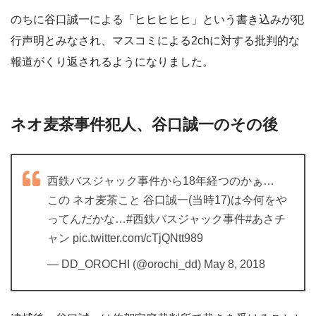
のちに谷口誠一による「ヒヒヒヒヒ」という書き込みが犯
行声明とみなされ、マスコミによる2chに対する批判的な
報道がくり返されるようになりました。
ネオ麦茶事件犯人、谷口誠一のその後
西鉄バスジャック事件から18年経つのかぁ…
この ネオ麦茶こと 谷口誠一(当時17)は今何をや
ってんだかな…#西鉄バスジャック事件#あさチ
ャン pic.twitter.com/cTjQNtt989
— DD_OROCHI (@orochi_dd) May 8, 2018