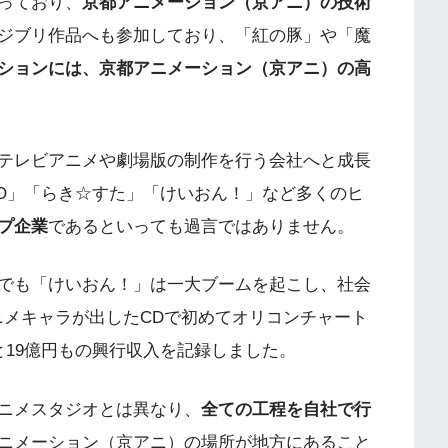
っており、
京都アニメーション（京アニ）の技術
ジブリ作品へも参加しており、「紅の豚」や「魔
ションには、京都アニメーション（京アニ）の高
テレビアニメや劇場版の制作を行う会社へと成長
TO」「らき☆すた」「けいおん！」など多くのヒ
プ企業
であるといっても過言ではありません。
でも「けいおん！」は一大ブームを起こし、社会
ニメキャラが出したCDで初めてオリコンチャート
と19億円もの興行収入を記録しました。
ニメスタジオとは異なり、
全ての工程を自社で行
ニメーション（京アニ）の場所が地方にあること