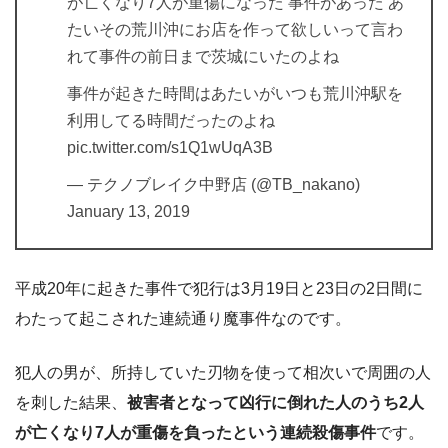
が亡くなり7人が重傷になった 事件があった あ
たいその荒川沖にお店を作って欲しいって言わ
れて事件の前日まで茨城にいたのよね
事件が起きた時間はあたいがいつも荒川沖駅を
利用してる時間だったのよね
pic.twitter.com/s1Q1wUqA3B
— テクノブレイク中野店 (@TB_nakano)
January 13, 2019
平成20年に起きた事件で犯行は3月19日と23日の2日間に
わたって起こされた連続通り魔事件なのです。
犯人の男が、所持していた刃物を使って相次いで周囲の人
を刺した結果、
被害者となって凶行に倒れた人のうち2人
が亡くなり7人が重傷を負ったという連続殺傷事件
です。