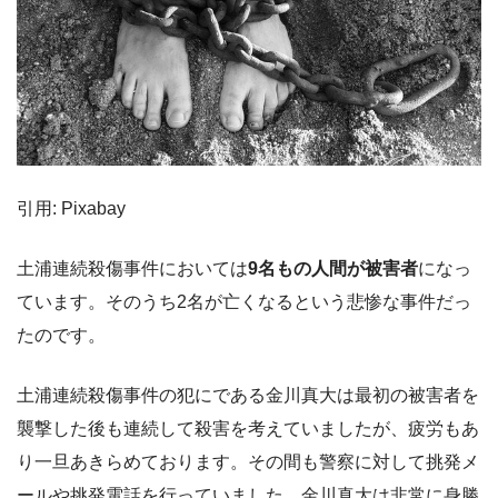
引用: Pixabay
土浦連続殺傷事件においては
9名もの人間が被害者
になっ
ています。そのうち2名が亡くなるという悲惨な事件だっ
たのです。
土浦連続殺傷事件の犯にである金川真大は最初の被害者を
襲撃した後も連続して殺害を考えていましたが、疲労もあ
り一旦あきらめております。その間も警察に対して挑発メ
ールや挑発電話を行っていました。金川真大は非常に身勝