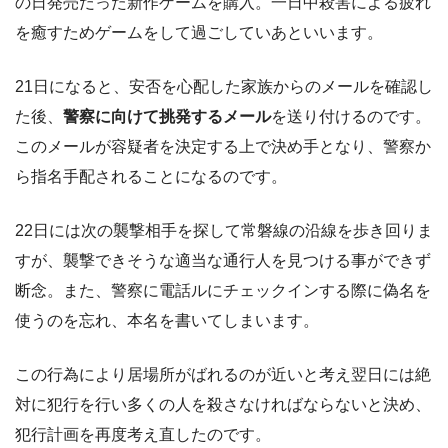
の日発売だった新作ゲームを購入。一日中殺害による疲れ
を癒すためゲームをして過ごしていあといいます。
21日になると、安否を心配した家族からのメールを確認し
た後、
警察に向けて挑発するメール
を送り付けるのです。
このメールが容疑者を決定する上で決め手となり、警察か
ら指名手配されることになるのです。
22日には次の襲撃相手を探して常磐線の沿線を歩き回りま
すが、襲撃できそうな適当な通行人を見つける事ができず
断念。また、警察に電話ルにチェックインする際に偽名を
使うのを忘れ、本名を書いてしまいます。
この行為により居場所がばれるのが近いと考え翌日には絶
対に犯行を行い多くの人を殺さなければならないと決め、
犯行計画を再度考え直したのです。