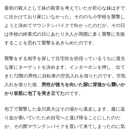
最初の殺人として妹の殺害を考えていたが肝心な妹はすで
に出かけており家にいなかった。そののち小学校を襲撃し
ようと決めてマウンテンバイクで向かったのだが、その日
は学校の終業式の日にあたり大人が周囲に多く襲撃に失敗
することを恐れて襲撃をあきらめたのです。
襲撃をする相手を探して住宅街を彷徨っているうちに適当
な家にターゲットを決めます。インターホンを押し、出て
きた72際の男性に自転車の空気入れを借りたのです。空気
入れを借りた後、
男性が後ろを向いた隙に背後から襲いか
かり首筋に包丁を突き立て
た
のです。
包丁で襲撃した金川真大はその場から逃走します。服に返
り血が着いていたため自宅へと逃げ帰ることにしたのだ
が、その際マウンテンバイクを置いて来てしまったのに気