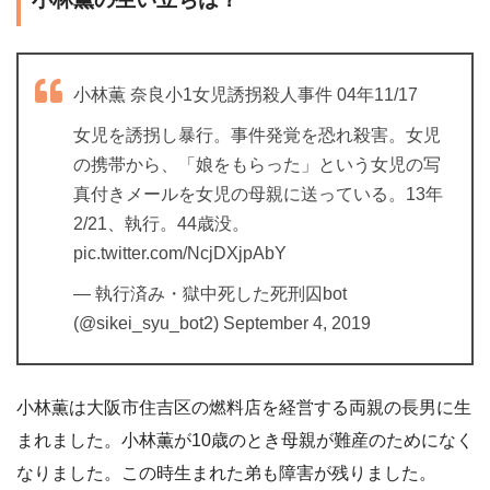
小林薫 奈良小1女児誘拐殺人事件 04年11/17
女児を誘拐し暴行。事件発覚を恐れ殺害。女児
の携帯から、「娘をもらった」という女児の写
真付きメールを女児の母親に送っている。13年
2/21、執行。44歳没。
pic.twitter.com/NcjDXjpAbY
— 執行済み・獄中死した死刑囚bot
(@sikei_syu_bot2) September 4, 2019
小林薫は大阪市住吉区の燃料店を経営する両親の長男に生
まれました。小林薫が10歳のとき母親が難産のためになく
なりました。この時生まれた弟も障害が残りました。