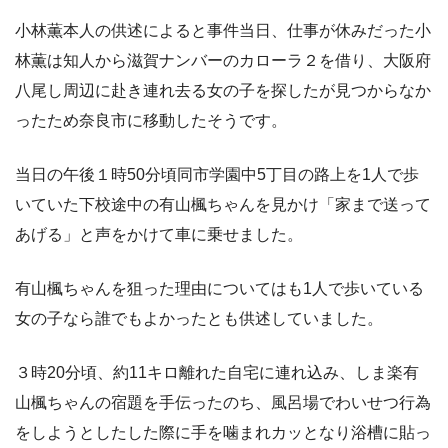
小林薫本人の供述によると事件当日、仕事が休みだった小
林薫は知人から滋賀ナンバーのカローラ２を借り、大阪府
八尾し周辺に赴き連れ去る女の子を探したが見つからなか
ったため奈良市に移動したそうです。
当日の午後１時50分頃同市学園中5丁目の路上を1人で歩
いていた下校途中の有山楓ちゃんを見かけ「家まで送って
あげる」と声をかけて車に乗せました。
有山楓ちゃんを狙った理由についてはも1人で歩いている
女の子なら誰でもよかったとも供述していました。
３時20分頃、約11キロ離れた自宅に連れ込み、しま楽有
山楓ちゃんの宿題を手伝ったのち、風呂場でわいせつ行為
をしようとしたした際に手を噛まれカッとなり浴槽に貼っ