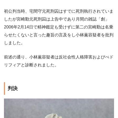
初公判当時、宅間守元死刑囚はすでに死刑執行されていま
したが宮崎勤元死刑囚は上告中であり月間の雑誌「創」
2006年2月14日で精神鑑定も受けずに第二の宮崎勤は名乗
らせたくないと言った趣旨の言及をし小林薫容疑者を批判
しました。
前述の通り、小林薫容疑者は反社会性人格障害およびぺド
リフィアと診断されました。
判決