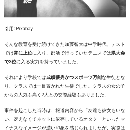
引用: Pixabay
そんな教育を受け続けてきた加藤智大は中学時代、テスト
では
常に上位
に入り、部活で行っていたテニスでは
県大会
で3位
に入る実力を持っていました。
それにより学校では
成績優秀かつスポーツ万能
な生徒とな
り、クラスでは一目置かれた生徒でした。クラスの女の子
からの人気も高く2人との交際経験もありました。
事件を起こした当時は、報道内容から「友達も彼女もいな
い、冴えなくてネットに依存しているオタク」といったマ
イナスなイメージが濃い印象を感じられましたが、実際は