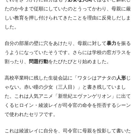
たのか今まで従順にしていたのとうってかわり、母親に厳
しい教育を押し付けられてきたことを理由に反発しだしま
した。
自分の部屋の壁に穴をあけたり、母親に対して
暴力
を振る
うようになっていたそうです。さらには学校の窓ガラスを
割ったり、
問題行動
をたびたびとり始めました。
高校卒業時に残した生徒会誌に「ワタシはアナタの
人形
じ
ゃない。赤い瞳の少女（三人目）」と書き残していまし
た。これは人気アニメ「新世紀エヴァンゲリオン」に出て
くるヒロイン・綾波レイが司令官の命令を拒否するシーン
で使われたセリフです。
これは綾波レイに自分を、司令官に母親を投影して書いた